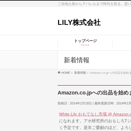
ご当地土産からアパレルまで時代を彩る、思
LILY株式会社
トップページ
Home
新着情報
HOME
»
新着情報
»
Amazon.co.jpへの出品を始
Amazon.co.jpへの出品を始
投稿日 : 2014年2月18日
最終更新日時 : 2014年2
White Lily おもてなし市場 @ Amazon.c
になれます。アホ研究所のおもしろT
く予定です。是非ご愛顧のほど、よろ