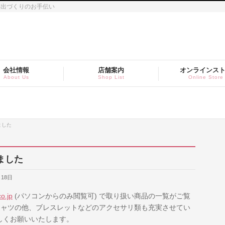
い出づくりのお手伝い
会社情報
店舗案内
オンラインス
About Us
Shop List
Online Store
めました
めました
月18日
o.jp
(パソコンからのみ閲覧可) で取り扱い商品の一覧がご覧
シャツの他、ブレスレットなどのアクセサリ類も充実させてい
しくお願いいたします。